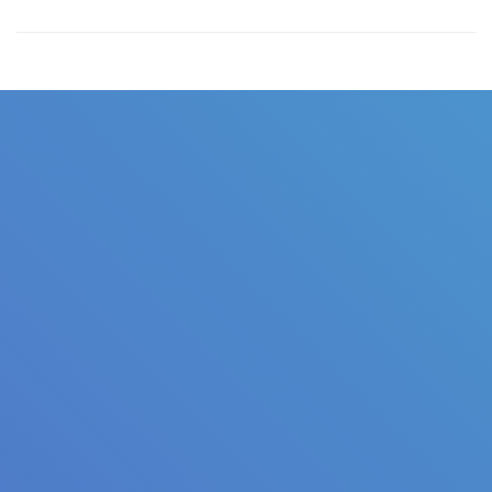
Judul
Pengarang
Subyek
ISBN/ISSN
Tipe Koleksi
Lokasi