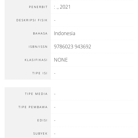
:
.,
2021
PENERBIT
-
DESKRIPSI FISIK
Indonesia
BAHASA
9786023 943692
ISBN/ISSN
NONE
KLASIFIKASI
-
TIPE ISI
-
TIPE MEDIA
-
TIPE PEMBAWA
-
EDISI
-
SUBYEK